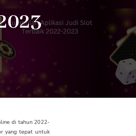
-2023
line di tahun 2022-
r yang tepat untuk