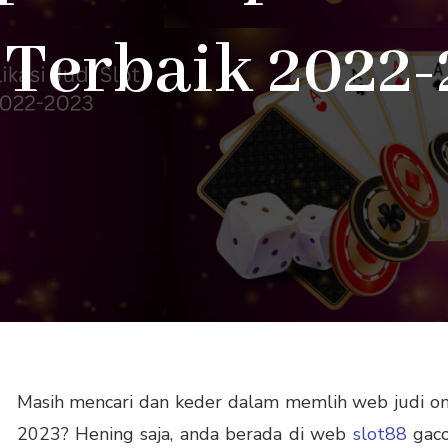
 Terbaik 2022
Masih mencari dan keder dalam memlih web judi on
2023? Hening saja, anda berada di web
slot88
gaco