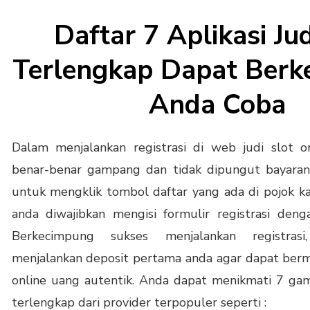
Daftar 7 Aplikasi Jud
Terlengkap Dapat Berk
Anda Coba
Dalam menjalankan registrasi di web judi slot on
benar-benar gampang dan tidak dipungut bayaran
untuk mengklik tombol daftar yang ada di pojok kan
anda diwajibkan mengisi formulir registrasi deng
Berkecimpung sukses menjalankan registra
menjalankan deposit pertama anda agar dapat berma
online uang autentik. Anda dapat menikmati 7 gam
terlengkap dari provider terpopuler seperti :