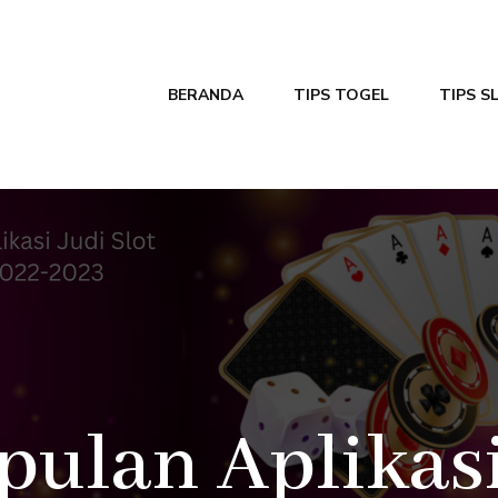
BERANDA
TIPS TOGEL
TIPS S
ulan Aplikasi