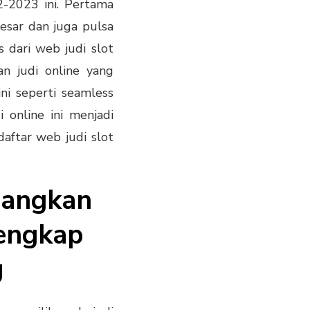
2-2023 ini. Pertama
besar dan juga pulsa
 dari web judi slot
an judi online yang
ni seperti seamless
 online ini menjadi
aftar web judi slot
bangkan
engkap
g