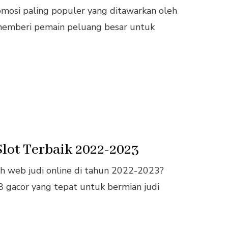
mosi paling populer yang ditawarkan oleh
 memberi pemain peluang besar untuk
lot Terbaik 2022-2023
h web judi online di tahun 2022-2023?
8 gacor yang tepat untuk bermian judi