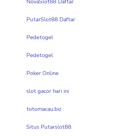
NovaSlot88 Daftar
PutarSlot88 Daftar
Pedetogel
Pedetogel
Poker Online
slot gacor hari ini
totomacau.biz
Situs Putarslot88