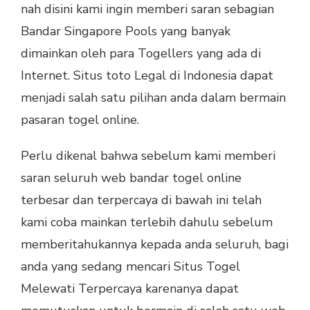
nah disini kami ingin memberi saran sebagian
Bandar Singapore Pools yang banyak
dimainkan oleh para Togellers yang ada di
Internet. Situs toto Legal di Indonesia dapat
menjadi salah satu pilihan anda dalam bermain
pasaran togel online.
Perlu dikenal bahwa sebelum kami memberi
saran seluruh web bandar togel online
terbesar dan terpercaya di bawah ini telah
kami coba mainkan terlebih dahulu sebelum
memberitahukannya kepada anda seluruh, bagi
anda yang sedang mencari Situs Togel
Melewati Terpercaya karenanya dapat