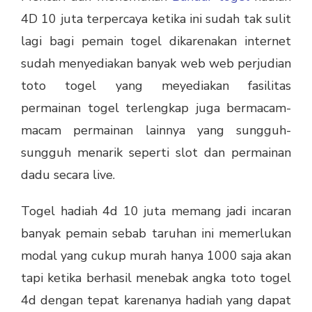
4D 10 juta terpercaya ketika ini sudah tak sulit
lagi bagi pemain togel dikarenakan internet
sudah menyediakan banyak web web perjudian
toto togel yang meyediakan fasilitas
permainan togel terlengkap juga bermacam-
macam permainan lainnya yang sungguh-
sungguh menarik seperti slot dan permainan
dadu secara live.
Togel hadiah 4d 10 juta memang jadi incaran
banyak pemain sebab taruhan ini memerlukan
modal yang cukup murah hanya 1000 saja akan
tapi ketika berhasil menebak angka toto togel
4d dengan tepat karenanya hadiah yang dapat