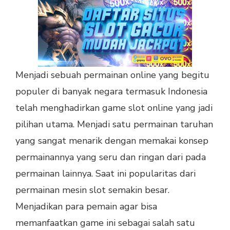
Menjadi sebuah permainan online yang begitu
populer di banyak negara termasuk Indonesia
telah menghadirkan game slot online yang jadi
pilihan utama. Menjadi satu permainan taruhan
yang sangat menarik dengan memakai konsep
permainannya yang seru dan ringan dari pada
permainan lainnya. Saat ini popularitas dari
permainan mesin slot semakin besar.
Menjadikan para pemain agar bisa
memanfaatkan game ini sebagai salah satu