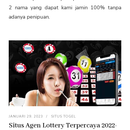
2 nama yang dapat kami jamin 100% tanpa
adanya penipuan.
JANUARI 29, 2023
SITUS TOGEL
Situs Agen Lottery Terpercaya 2022-