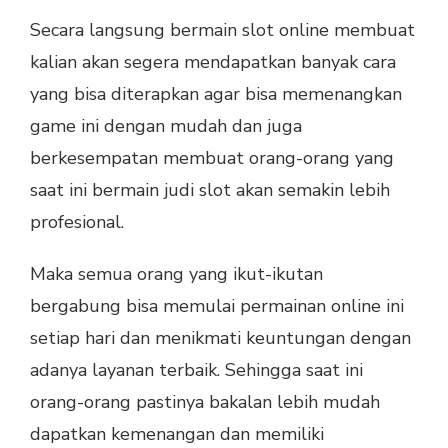
Secara langsung bermain slot online membuat
kalian akan segera mendapatkan banyak cara
yang bisa diterapkan agar bisa memenangkan
game ini dengan mudah dan juga
berkesempatan membuat orang-orang yang
saat ini bermain judi slot akan semakin lebih
profesional.
Maka semua orang yang ikut-ikutan
bergabung bisa memulai permainan online ini
setiap hari dan menikmati keuntungan dengan
adanya layanan terbaik. Sehingga saat ini
orang-orang pastinya bakalan lebih mudah
dapatkan kemenangan dan memiliki