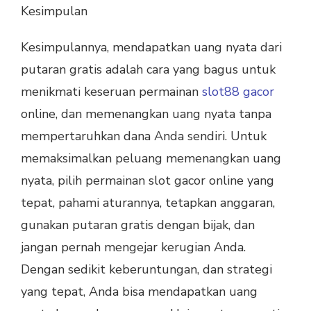
Kesimpulan
Kesimpulannya, mendapatkan uang nyata dari
putaran gratis adalah cara yang bagus untuk
menikmati keseruan permainan
slot88 gacor
online, dan memenangkan uang nyata tanpa
mempertaruhkan dana Anda sendiri. Untuk
memaksimalkan peluang memenangkan uang
nyata, pilih permainan slot gacor online yang
tepat, pahami aturannya, tetapkan anggaran,
gunakan putaran gratis dengan bijak, dan
jangan pernah mengejar kerugian Anda.
Dengan sedikit keberuntungan, dan strategi
yang tepat, Anda bisa mendapatkan uang