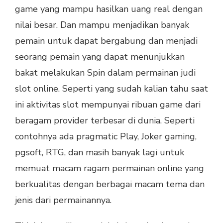
game yang mampu hasilkan uang real dengan
nilai besar. Dan mampu menjadikan banyak
pemain untuk dapat bergabung dan menjadi
seorang pemain yang dapat menunjukkan
bakat melakukan Spin dalam permainan judi
slot online. Seperti yang sudah kalian tahu saat
ini aktivitas slot mempunyai ribuan game dari
beragam provider terbesar di dunia. Seperti
contohnya ada pragmatic Play, Joker gaming,
pgsoft, RTG, dan masih banyak lagi untuk
memuat macam ragam permainan online yang
berkualitas dengan berbagai macam tema dan
jenis dari permainannya.