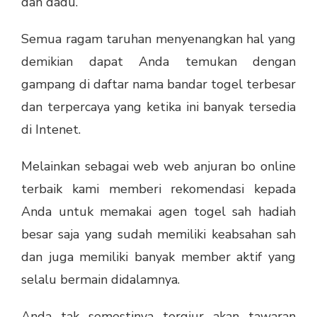
dan dadu.
Semua ragam taruhan menyenangkan hal yang
demikian dapat Anda temukan dengan
gampang di daftar nama bandar togel terbesar
dan terpercaya yang ketika ini banyak tersedia
di Intenet.
Melainkan sebagai web web anjuran bo online
terbaik kami memberi rekomendasi kepada
Anda untuk memakai agen togel sah hadiah
besar saja yang sudah memiliki keabsahan sah
dan juga memiliki banyak member aktif yang
selalu bermain didalamnya.
Anda tak semestinya tergiur akan tawaran