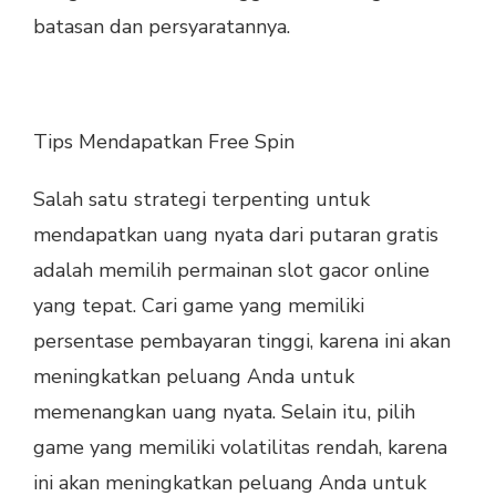
batasan dan persyaratannya.
Tips Mendapatkan Free Spin
Salah satu strategi terpenting untuk
mendapatkan uang nyata dari putaran gratis
adalah memilih permainan slot gacor online
yang tepat. Cari game yang memiliki
persentase pembayaran tinggi, karena ini akan
meningkatkan peluang Anda untuk
memenangkan uang nyata. Selain itu, pilih
game yang memiliki volatilitas rendah, karena
ini akan meningkatkan peluang Anda untuk