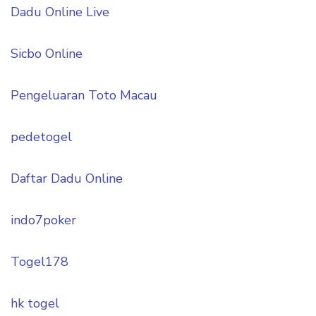
Dadu Online Live
Sicbo Online
Pengeluaran Toto Macau
pedetogel
Daftar Dadu Online
indo7poker
Togel178
hk togel