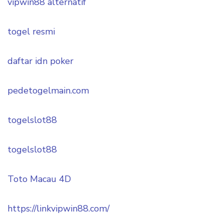
vipwin88 alternatif
togel resmi
daftar idn poker
pedetogelmain.com
togelslot88
togelslot88
Toto Macau 4D
https://linkvipwin88.com/