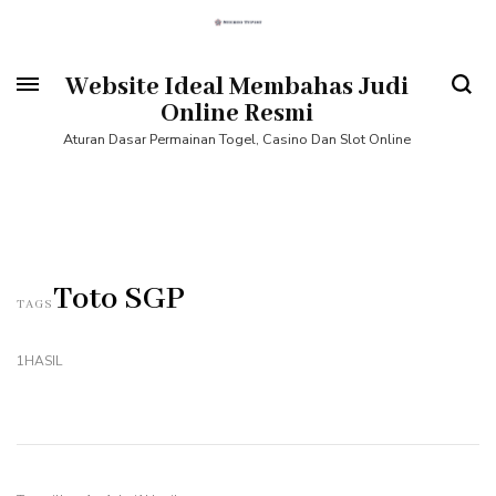
Lompat
ke
Website Ideal Membahas Judi
konten
Online Resmi
(Tekan
Aturan Dasar Permainan Togel, Casino Dan Slot Online
Enter)
Toto SGP
TAGS
1HASIL