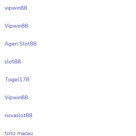
vipwin88
Vipwin88
Agen Slot88
slot88
Togel178
Vipwin88
novaslot88
toto macau